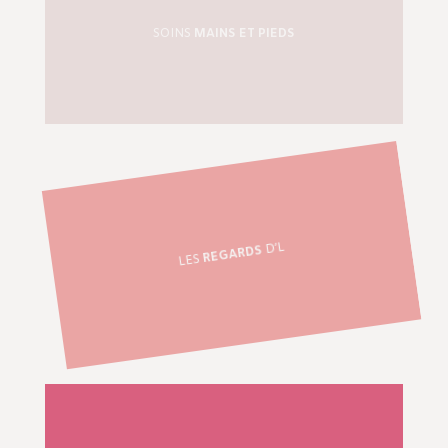
SOINS
MAINS ET PIEDS
D’L
REGARDS
LES