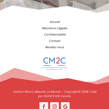
Accueil
Mentions Légales
Confidentialité
Contact
Rendez-vous
Institut Rêve’L Beauté, La Ravoie – Copyright
© 2026.
Créé
par NGDESIGN Savoie.